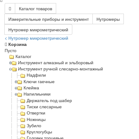
Каталог товаров
Измерительные приборы и инструмент
Нутромеры
Нутромер микрометрический
< Нутромер микрометрический
Корзина
Пусто
Каталог
Инструмент алмазный и эльборовый
Инструмент ручной слесарно-монтажный
Надфили
Ключи гаечные
Клейма
Напилиьники
Держатель под шабер
Тиски слесарные
Отвертки
Ножницы
Зубило
Круглогубцы
Головки торцевые