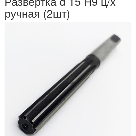
Развертка d 15 Н9 ц/х
ручная (2шт)