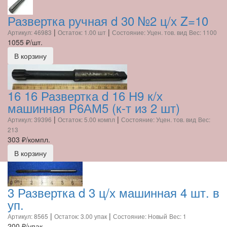
Развертка ручная d 30 №2 ц/х Z=10
|
|
Артикул: 46983
Остаток: 1.00 шт
Состояние: Уцен. тов. вид
Вес: 1100
1055
₽/шт.
В корзину
16 16 Развертка d 16 Н9 к/х
машинная Р6АМ5 (к-т из 2 шт)
|
|
Артикул: 39396
Остаток: 5.00 компл
Состояние: Уцен. тов. вид
Вес:
213
303
₽/компл.
В корзину
3 Развертка d 3 ц/х машинная 4 шт. в
уп.
|
|
Артикул: 8565
Остаток: 3.00 упак
Состояние: Новый
Вес: 1
200
₽/упак.