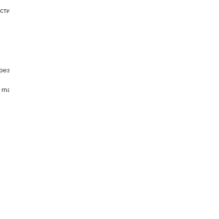
стин
рез
 master )