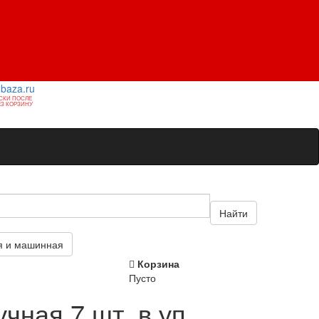
1baza.ru
СКИ ПОСЛЕ
З КОРЗИНУ
Найти
я и машинная
Корзина
Пусто
учная 7 шт. в уп.