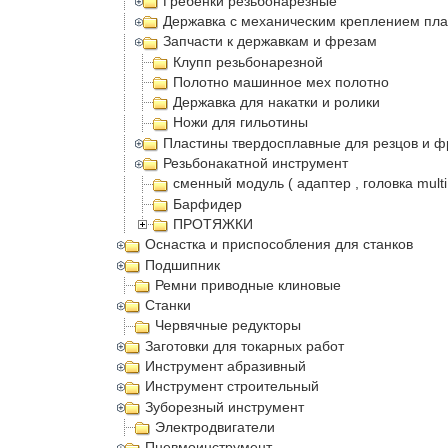
Гребенки резьбонарезные
Державка с механическим креплением пла
Запчасти к державкам и фрезам
Клупп резьбонарезной
Полотно машинное мех полотно
Державка для накатки и ролики
Ножи для гильотины
Пластины твердосплавные для резцов и ф
Резьбонакатной инструмент
сменный модуль ( адаптер , головка multi
Барфидер
ПРОТЯЖКИ
Оснастка и приспособления для станков
Подшипник
Ремни приводные клиновые
Станки
Червячные редукторы
Заготовки для токарных работ
Инструмент абразивный
Инструмент строительный
Зуборезный инструмент
Электродвигатели
Пневмоинструмент