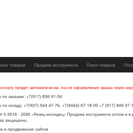
алог товаров
Продажа инструмента
Поиск товаров
Опла
р оферты
Политика конфиденциальности
Согласие на обработку п
 оплату придет автоматически, после оформления заказа через кор
 по заказам: +7(917)-836-91-54
 по складу: +7(937)-544-47-76, +7(8442)-57-18-00 +7 (917) 849-37-
ht © 2016 - 2026 «Резец молодец» Продажа инструмента оптом и в 
ава защищены.
е и продвижение сайтов
SEOVolga