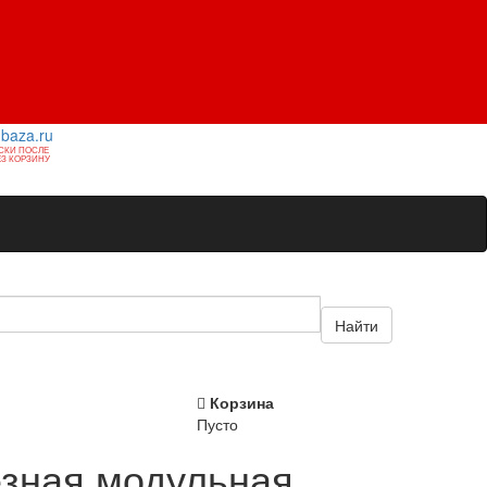
1baza.ru
СКИ ПОСЛЕ
З КОРЗИНУ
Найти
Корзина
Пусто
езная модульная