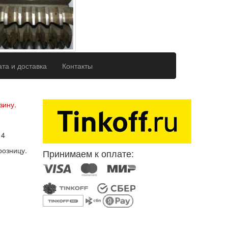
та и доставка
Контакты
ерсональных данных
зину.
14
розницу.
Принимаем к оплате: