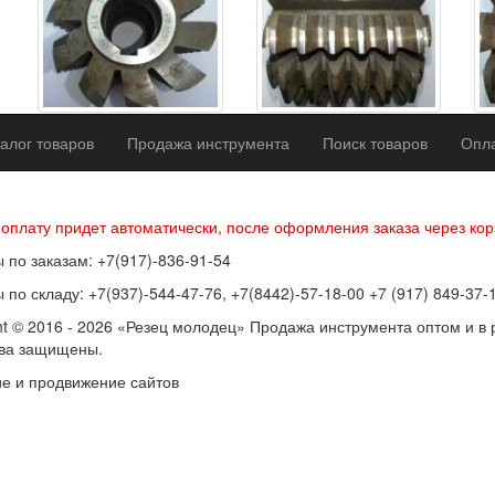
алог товаров
Продажа инструмента
Поиск товаров
Опла
р оферты
Политика конфиденциальности
Согласие на обработку п
 оплату придет автоматически, после оформления заказа через кор
 по заказам: +7(917)-836-91-54
 по складу: +7(937)-544-47-76, +7(8442)-57-18-00 +7 (917) 849-37-
ht © 2016 - 2026 «Резец молодец» Продажа инструмента оптом и в 
ава защищены.
е и продвижение сайтов
SEOVolga