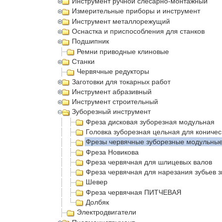
Инструмент ручной слесарно-монтажный
Измерительные приборы и инструмент
Инструмент металлорежущий
Оснастка и приспособления для станков
Подшипник
Ремни приводные клиновые
Станки
Червячные редукторы
Заготовки для токарных работ
Инструмент абразивный
Инструмент строительный
Зуборезный инструмент
Фреза дисковая зуборезная модульная
Головка зуборезная цельная для коничес
Фрезы червячные зуборезные модульны
Фреза Новикова
Фреза червячная для шлицевых валов
Фреза червячная для нарезания зубьев з
Шевер
Фреза червячная ПИТЧЕВАЯ
Долбяк
Электродвигатели