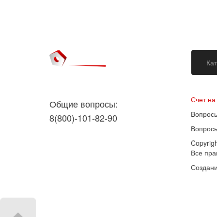
Кат
Догово
Счет на
Общие вопросы:
Вопросы
8(800)-101-82-90
Вопросы
Copyrig
Все пр
Создани