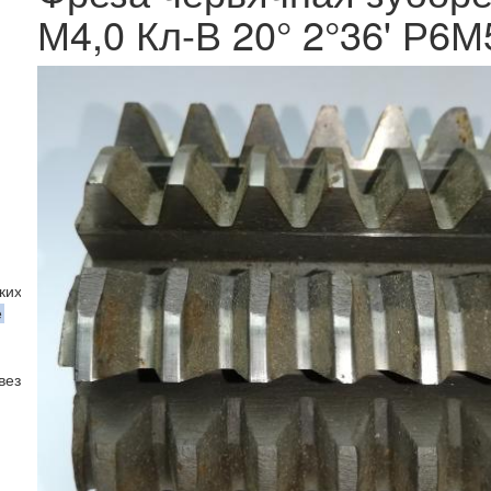
М4,0 Кл-В 20° 2°36' Р6М
ких колёс с круговыми зубьями ГОСТ 11906-77
е
вездочек