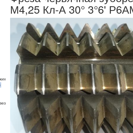
М4,25 Кл-А 30° 3°6' Р6А
ких колёс с круговыми зубьями ГОСТ 11906-77
е
вездочек