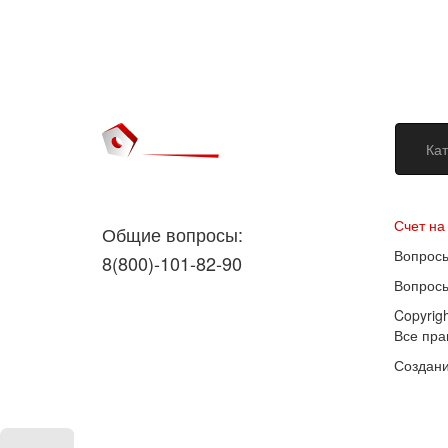
Кат
Догово
Счет на
Общие вопросы:
Вопросы
8(800)-101-82-90
Вопросы
Copyrig
Все пр
Создани