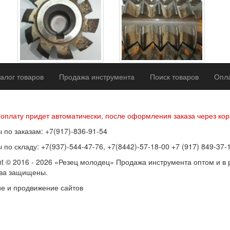
алог товаров
Продажа инструмента
Поиск товаров
Опла
р оферты
Политика конфиденциальности
Согласие на обработку п
 оплату придет автоматически, после оформления заказа через кор
 по заказам: +7(917)-836-91-54
 по складу: +7(937)-544-47-76, +7(8442)-57-18-00 +7 (917) 849-37-
ht © 2016 - 2026 «Резец молодец» Продажа инструмента оптом и в 
ава защищены.
е и продвижение сайтов
SEOVolga