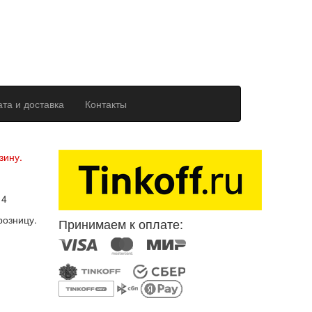
та и доставка
Контакты
ерсональных данных
зину.
14
розницу.
Принимаем к оплате: