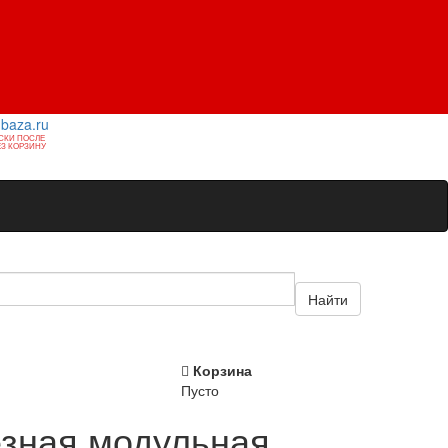
1baza.ru
СКИ ПОСЛЕ
З КОРЗИНУ
Найти
Корзина
Пусто
езная модульная