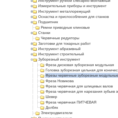
Инструмент ручной слесарно-монтажный
Измерительные приборы и инструмент
Инструмент металлорежущий
Оснастка и приспособления для станков
Подшипник
Ремни приводные клиновые
Станки
Червячные редукторы
Заготовки для токарных работ
Инструмент абразивный
Инструмент строительный
Зуборезный инструмент
Фреза дисковая зуборезная модульная
Головка зуборезная цельная для коничес
Фрезы червячные зуборезные модульны
Фреза Новикова
Фреза червячная для шлицевых валов
Фреза червячная для нарезания зубьев з
Шевер
Фреза червячная ПИТЧЕВАЯ
Долбяк
Электродвигатели