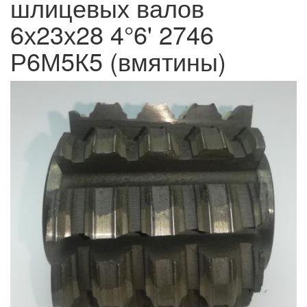
шлицевых валов
6х23х28 4°6' 2746
Р6М5К5 (вмятины)