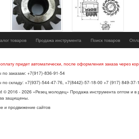
алог товаров
Продажа инструмента
Поиск товаров
Опла
р оферты
Политика конфиденциальности
Согласие на обработку п
 оплату придет автоматически, после оформления заказа через кор
 по заказам: +7(917)-836-91-54
 по складу: +7(937)-544-47-76, +7(8442)-57-18-00 +7 (917) 849-37-
ht © 2016 - 2026 «Резец молодец» Продажа инструмента оптом и в 
ава защищены.
е и продвижение сайтов
SEOVolga