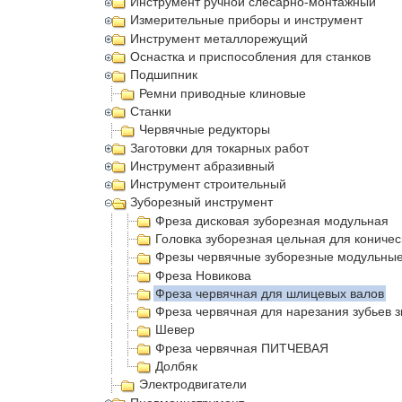
Инструмент ручной слесарно-монтажный
Измерительные приборы и инструмент
Инструмент металлорежущий
Оснастка и приспособления для станков
Подшипник
Ремни приводные клиновые
Станки
Червячные редукторы
Заготовки для токарных работ
Инструмент абразивный
Инструмент строительный
Зуборезный инструмент
Фреза дисковая зуборезная модульная
Головка зуборезная цельная для коничес
Фрезы червячные зуборезные модульны
Фреза Новикова
Фреза червячная для шлицевых валов
Фреза червячная для нарезания зубьев з
Шевер
Фреза червячная ПИТЧЕВАЯ
Долбяк
Электродвигатели