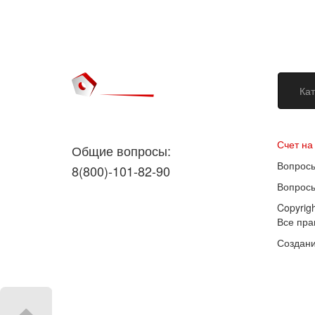
Кат
Догово
Счет на
Общие вопросы:
Вопросы
8(800)-101-82-90
Вопросы
Copyrig
Все пр
Создани