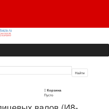
1baza.ru
СКИ ПОСЛЕ
З КОРЗИНУ
Найти
Корзина
Пусто
лицевых валов (И8-