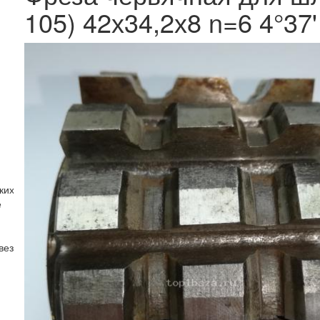
105) 42х34,2х8 n=6 4°37
ких колёс с круговыми зубьями ГОСТ 11906-77
е
вездочек