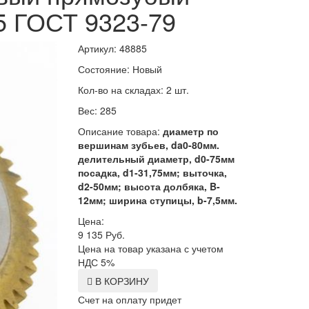
5 ГОСТ 9323-79
Артикул: 48885
Состояние: Новый
Кол-во на складах: 2 шт.
Вес: 285
Описание товара:
диаметр по
вершинам зубьев, da0-80мм.
делительный диаметр, d0-75мм
посадка, d1-31,75мм; выточка,
d2-50мм; высота долбяка, B-
12мм; ширина ступицы, b-7,5мм.
Цена:
9 135
Руб.
Цена на товар указана с учетом
НДС 5%
В КОРЗИНУ
Счет на оплату придет