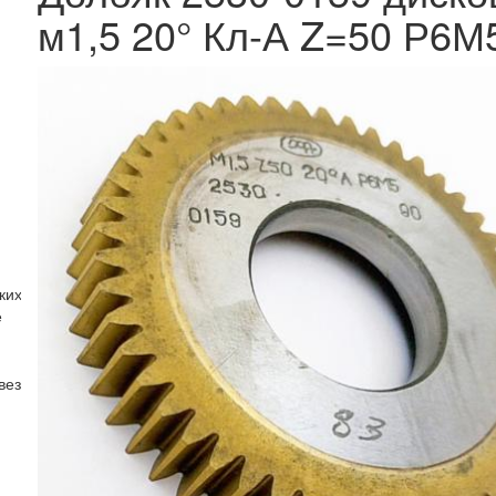
м1,5 20° Кл-А Z=50 Р6М
ких колёс с круговыми зубьями ГОСТ 11906-77
е
вездочек