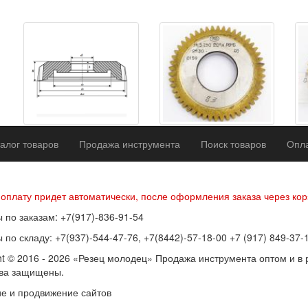
алог товаров
Продажа инструмента
Поиск товаров
Опла
р оферты
Политика конфиденциальности
Согласие на обработку п
 оплату придет автоматически, после оформления заказа через кор
 по заказам: +7(917)-836-91-54
 по складу: +7(937)-544-47-76, +7(8442)-57-18-00 +7 (917) 849-37-
ht © 2016 - 2026 «Резец молодец» Продажа инструмента оптом и в 
ава защищены.
е и продвижение сайтов
SEOVolga