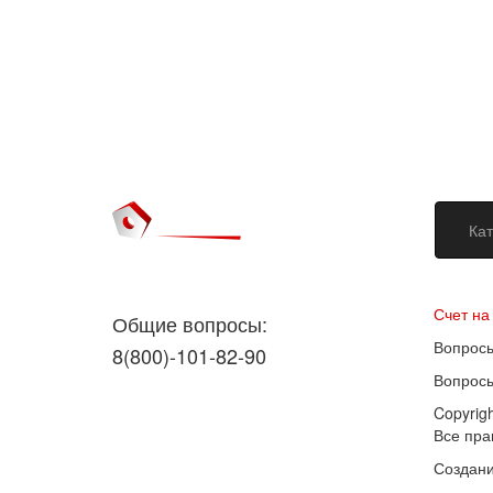
Кат
Догово
Счет на
Общие вопросы:
Вопросы
8(800)-101-82-90
Вопросы
Copyrig
Все пр
Создани