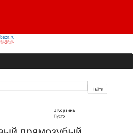
1baza.ru
СКИ ПОСЛЕ
З КОРЗИНУ
Найти
Корзина
Пусто
овый прямозубый