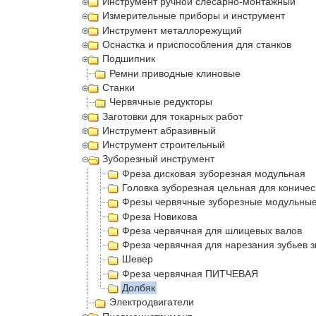
Инструмент ручной слесарно-монтажный
Измерительные приборы и инструмент
Инструмент металлорежущий
Оснастка и приспособления для станков
Подшипник
Ремни приводные клиновые
Станки
Червячные редукторы
Заготовки для токарных работ
Инструмент абразивный
Инструмент строительный
Зуборезный инструмент
Фреза дисковая зуборезная модульная
Головка зуборезная цельная для коничес
Фрезы червячные зуборезные модульны
Фреза Новикова
Фреза червячная для шлицевых валов
Фреза червячная для нарезания зубьев з
Шевер
Фреза червячная ПИТЧЕВАЯ
Долбяк
Электродвигатели