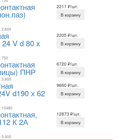
: 730
онтактная
2211
₽/шт.
он.паз)
В корзину
: 2.600
ная
2205
₽/шт.
 24 V d 80 х
В корзину
: 750
онтактная
6720
₽/шт.
шлицы) ПНР
В корзину
: 3.800
тная
9660
₽/шт.
4V d190 х 62
В корзину
: 10480
онтактная,
12873
₽/шт.
112 К 2А
В корзину
: 5.400