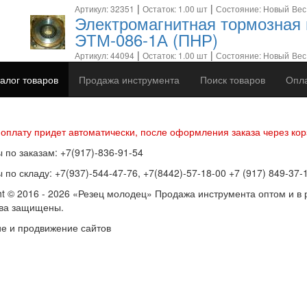
|
|
Артикул: 32351
Остаток: 1.00 шт
Состояние: Новый
Вес
Электромагнитная тормозная
ЭТМ-086-1А (ПНР)
|
|
Артикул: 44094
Остаток: 1.00 шт
Состояние: Новый
Вес
алог товаров
Продажа инструмента
Поиск товаров
Опла
р оферты
Политика конфиденциальности
Согласие на обработку п
 оплату придет автоматически, после оформления заказа через кор
 по заказам: +7(917)-836-91-54
 по складу: +7(937)-544-47-76, +7(8442)-57-18-00 +7 (917) 849-37-
ht © 2016 - 2026 «Резец молодец» Продажа инструмента оптом и в 
ава защищены.
е и продвижение сайтов
SEOVolga