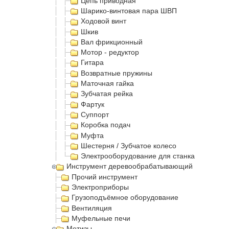
Цепь приводная
Шарико-винтовая пара ШВП
Ходовой винт
Шкив
Вал фрикционный
Мотор - редуктор
Гитара
Возвратные пружины
Маточная гайка
Зубчатая рейка
Фартук
Суппорт
Коробка подач
Муфта
Шестерня / Зубчатое колесо
Электрооборудование для станка
Инструмент деревообрабатывающий
Прочий инструмент
Электроприборы
Грузоподъёмное оборудование
Вентиляция
Муфельные печи
Метизы