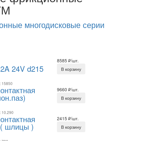
ТМ
онные многодисковые серии
8585
₽/шт.
2A 24V d215
В корзину
: 15850
онтактная
9660
₽/шт.
он.паз)
В корзину
: 10.290
онтактная
2415
₽/шт.
 ( шлицы )
В корзину