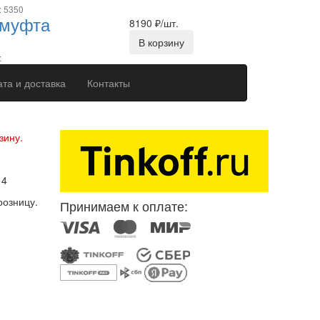
: 5350
 муфта
8190
₽/шт.
В корзину
:
та и доставка
Контакты
ерсональных данных
зину.
14
розницу.
Принимаем к оплате: