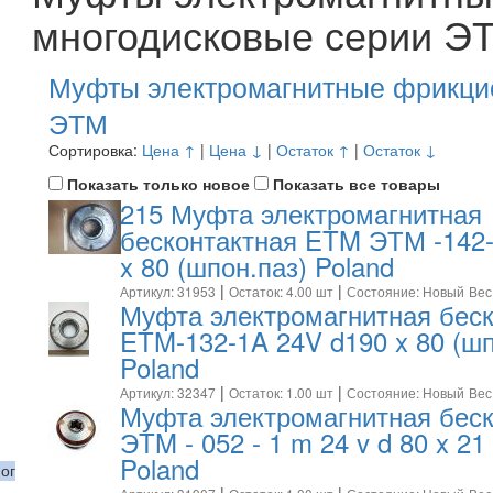
многодисковые серии Э
Муфты электромагнитные фрикци
ЭТМ
Сортировка:
Цена ↑
|
Цена ↓
|
Остаток ↑
|
Остаток ↓
Показать только новое
Показать все товары
215 Муфта электромагнитная
бесконтактная ETM ЭТМ -142-
x 80 (шпон.паз) Poland
|
|
Артикул: 31953
Остаток: 4.00 шт
Состояние: Новый
Вес
Муфта электромагнитная беск
ETM-132-1A 24V d190 x 80 (шп
Poland
|
|
Артикул: 32347
Остаток: 1.00 шт
Состояние: Новый
Вес
Муфта электромагнитная беск
ЭTM - 052 - 1 m 24 v d 80 x 21
Poland
огодисковые серии ЭТМ
|
|