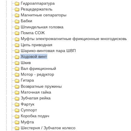
Гидроаппаратура
Резцедержатель
Магнитные сепараторы
Бабки
Шпиндельная головка
Помпа СОЖ
Муфты электромагнитные фрикционные многодисковые
Цепь приводная
Шарико-винтовая пара ШВП
Ходовой винт
Шкив
Вал фрикционный
Мотор - редуктор
Гитара
Возвратные пружины
Маточная гайка
Зубчатая рейка
Фартук
Суппорт
Коробка подач
Муфта
Шестерня / Зубчатое колесо