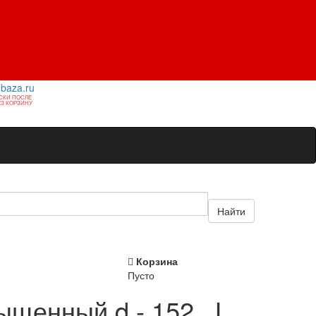
1baza.ru
СКИ ПОСЛЕ
З КОРЗИНУ
Найти
Корзина
Пусто
щенный d - 152 , L