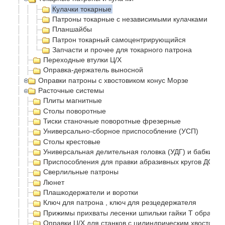
Кулачки токарные
Патроны токарные с независимыми кулачками
Планшайбы
Патрон токарный самоцентрирующийся
Запчасти и прочее для токарного патрона
Переходные втулки Ц/Х
Оправка-держатель выносной
Оправки патроны с хвостовиком конус Морзе
Расточные системы
Плиты магнитные
Столы поворотные
Тиски станочные поворотные фрезерные
Универсально-сборное приспособление (УСП)
Столы крестовые
Универсальная делительная головка (УДГ) и бабки
Приспособления для правки абразивных кругов ДО-75
Сверлильные патроны
Люнет
Плашкодержатели и воротки
Ключ для патрона , ключ для резцедержателя
Прижимы прихваты лесенки шпильки гайки Т образные
Оправки Ц/Х для станков с цилиндрическим хвостовик