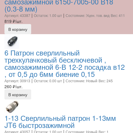
самозажимной 6150-7005-00 В18
(0.3-8 мм)
|
|
Артикул: 43387
Остаток: 1.00 шт
Состояние: Уцен. тов. вид
Вес: 411
819
₽/шт.
В корзину
6 Патрон сверлильный
трехкулачковый бесключевой ,
самозажимной 6-В 12-2 посадка в12
, от 0,5 до 6мм биение 0,15
|
|
Артикул: 30913
Остаток: 0.00 шт
Состояние: Новый
Вес: 245
260
₽/шт.
В корзину
1-13 Сверлильный патрон 1-13мм
JT6 быстрозажимной
|
|
Артикул: 43057
Остаток: 1.00 шт
Состояние: Новый
Вес: 1