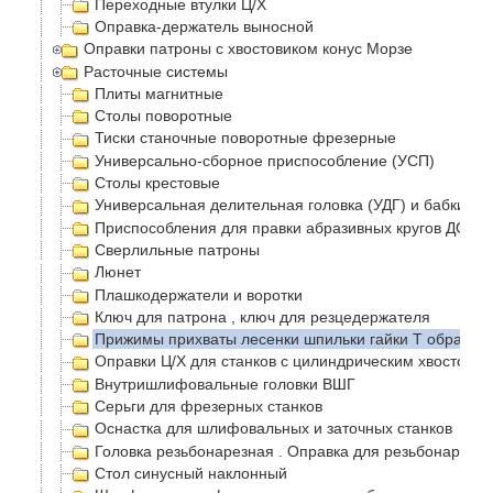
Переходные втулки Ц/Х
Оправка-держатель выносной
Оправки патроны с хвостовиком конус Морзе
Расточные системы
Плиты магнитные
Столы поворотные
Тиски станочные поворотные фрезерные
Универсально-сборное приспособление (УСП)
Столы крестовые
Универсальная делительная головка (УДГ) и бабки
Приспособления для правки абразивных кругов ДО-75
Сверлильные патроны
Люнет
Плашкодержатели и воротки
Ключ для патрона , ключ для резцедержателя
Прижимы прихваты лесенки шпильки гайки Т образные
Оправки Ц/Х для станков с цилиндрическим хвостовик
Внутришлифовальные головки ВШГ
Серьги для фрезерных станков
Оснастка для шлифовальных и заточных станков
Головка резьбонарезная . Оправка для резьбонарезно
Стол синусный наклонный