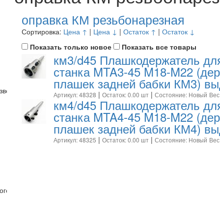
оправка КМ резьбонарезная
Сортировка:
Цена ↑
|
Цена ↓
|
Остаток ↑
|
Остаток ↓
Показать только новое
Показать все товары
км3/d45 Плашкодержатель для
станка MTA3-45 M18-M22 (де
плашек задней бабки КМ3) в
 звездочками
|
|
Артикул: 48328
Остаток: 0.00 шт
Состояние: Новый
Вес
км4/d45 Плашкодержатель для
станка MTA4-45 M18-M22 (де
плашек задней бабки КМ4) в
|
|
Артикул: 48325
Остаток: 0.00 шт
Состояние: Новый
Вес
ого инструмента