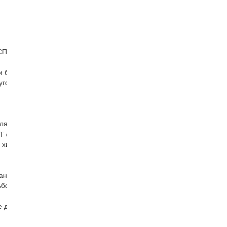
СП)
и бабки
угов ДО-75 ДО-40
еля
Т образные гайки для фрезерных пазов гайки с буртиком
 хвостовиком
анков
ьбонарезной головки патрон резьбонарезной
для токарного станка