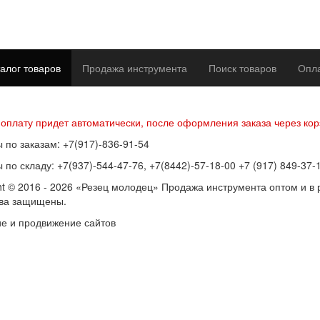
алог товаров
Продажа инструмента
Поиск товаров
Опла
р оферты
Политика конфиденциальности
Согласие на обработку п
 оплату придет автоматически, после оформления заказа через кор
 по заказам: +7(917)-836-91-54
 по складу: +7(937)-544-47-76, +7(8442)-57-18-00 +7 (917) 849-37-
ht © 2016 - 2026 «Резец молодец» Продажа инструмента оптом и в 
ава защищены.
е и продвижение сайтов
SEOVolga