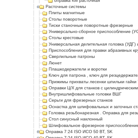
оправка КМ расточная
Расточные системы
Плиты магнитные
Столы поворотные
Тиски станочные поворотные фрезерные
Универсально-сборное приспособление (У
Столы крестовые
Универсальная делительная головка (УДГ) 
Приспособления для правки абразивных кр
Сверлильные патроны
Люнет
Плашкодержатели и воротки
Ключ для патрона , ключ для резцедержат
Прижимы прихваты лесенки шпильки гайки 
Оправки Ц/Х для станков с цилиндрическим
Внутришлифовальные головки ВШГ
Серьги для фрезерных станков
Оснастка для шлифовальных и заточных ст
Головка резьбонарезная . Оправка для рез
Стол синусный наклонный
Шлифовальное фрезерное приспособление 
Оправка 7:24 ISO ИСО 50 BT, SK
Оправка 7:24 ISO ИСО 40 BT, SK