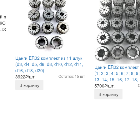
ый патрон
КОНИЧЕСКИЕ (HSK)
ELDON
Цанги ER32 комплект из 11 штук
(d3, d4, d5, d6, d8, d10, d12, d14,
Цанги ER32 комплект 
d16, d18, d20)
(1; 2; 3; 4; 5; 6; 7; 8; 9
3922
₽/шт.
Остаток: 15 шт
13; 14; 15; 16; 17; 18;
В корзину
5700
₽/шт.
О
В корзину