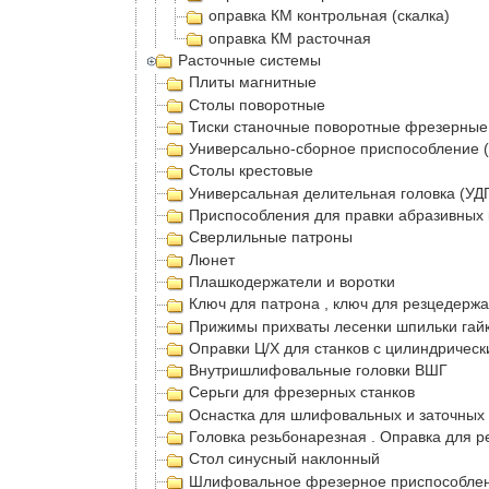
оправка КМ контрольная (скалка)
оправка КМ расточная
Расточные системы
Плиты магнитные
Столы поворотные
Тиски станочные поворотные фрезерные
Универсально-сборное приспособление 
Столы крестовые
Универсальная делительная головка (УДГ
Приспособления для правки абразивных 
Сверлильные патроны
Люнет
Плашкодержатели и воротки
Ключ для патрона , ключ для резцедерж
Прижимы прихваты лесенки шпильки гайк
Оправки Ц/Х для станков с цилиндрическ
Внутришлифовальные головки ВШГ
Серьги для фрезерных станков
Оснастка для шлифовальных и заточных 
Головка резьбонарезная . Оправка для р
Стол синусный наклонный
Шлифовальное фрезерное приспособлени