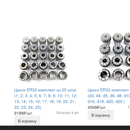
Цанги ER32 комплект из 25 штук
Цанги ER32 комплект 
(1; 2; 3; 4; 5; 6; 7; 8; 9; 10; 11; 12;
(d3, d4, d5, d6, d8, d1
13; 14; 15; 16; 17; 18; 19; 20; 21;
d16, d18, d20, d25 )
22; 23; 24; 25)
4568
₽/шт.
О
9188
₽/шт.
Остаток: 4 шт
В корзину
В корзину