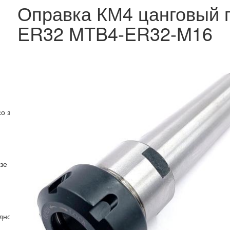
Оправка КМ4 цанговый п
ER32 MTB4-ER32-M16
со звездочками
зе
дного инструмента