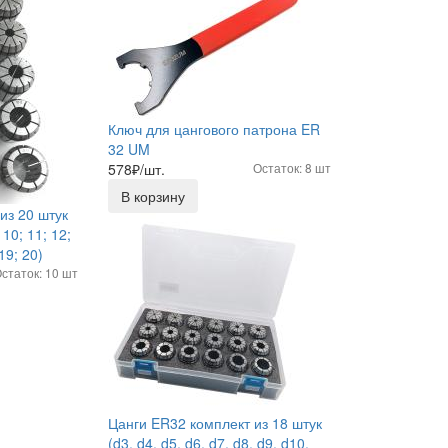
Ключ для цангового патрона ER
32 UM
578
₽/шт.
Остаток: 8 шт
В корзину
из 20 штук
; 10; 11; 12;
 19; 20)
статок: 10 шт
Цанги ER32 комплект из 18 штук
(d3, d4, d5, d6, d7, d8, d9, d10,