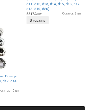
d11, d12, d13, d14, d15, d16, d17,
d18, d19, d20)
5817
₽/шт.
Остаток: 2 шт
В корзину
из 12 штук
0, d12, d14,
статок: 10 шт