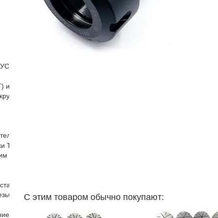
(УСП)
) и бабки
кругов ДО-75 ДО-40
ателя
и Т образные гайки для фрезерных пазов гайки с буртиком
им хвостовиком
станков
С этим товаром обычно покупают:
езьбонарезной головки патрон резьбонарезной
е для токарного станка