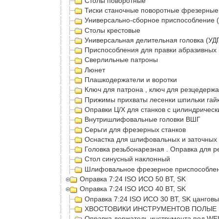
Столы поворотные
Тиски станочные поворотные фрезерные
Универсально-сборное приспособление 
Столы крестовые
Универсальная делительная головка (УДГ
Приспособления для правки абразивных 
Сверлильные патроны
Люнет
Плашкодержатели и воротки
Ключ для патрона , ключ для резцедерж
Прижимы прихваты лесенки шпильки гайк
Оправки Ц/Х для станков с цилиндрическ
Внутришлифовальные головки ВШГ
Серьги для фрезерных станков
Оснастка для шлифовальных и заточных 
Головка резьбонарезная . Оправка для р
Стол синусный наклонный
Шлифовальное фрезерное приспособлени
Оправка 7:24 ISO ИСО 50 BT, SK
Оправка 7:24 ISO ИСО 40 BT, SK
Оправка 7:24 ISO ИСО 30 BT, SK цангов
ХВОСТОВИКИ ИНСТРУМЕНТОВ ПОЛЫЕ 
Оправка держатель инструмента под W