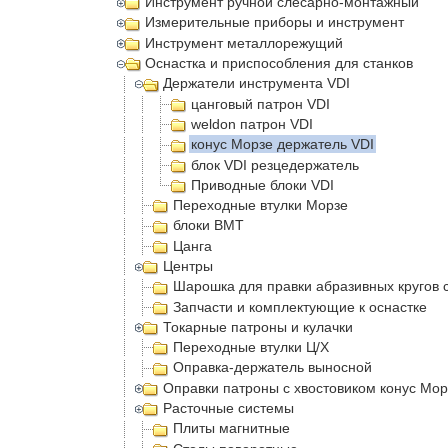
Инструмент ручной слесарно-монтажный
Измерительные приборы и инструмент
Инструмент металлорежущий
Оснастка и приспособления для станков
Держатели инструмента VDI
цанговый патрон VDI
weldon патрон VDI
конус Морзе держатель VDI
блок VDI резцедержатель
Приводные блоки VDI
Переходные втулки Морзе
блоки BMT
Цанга
Центры
Шарошка для правки абразивных кругов 
Запчасти и комплектующие к оснастке
Токарные патроны и кулачки
Переходные втулки Ц/Х
Оправка-держатель выносной
Оправки патроны с хвостовиком конус Мор
Расточные системы
Плиты магнитные