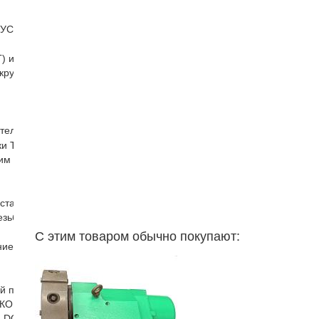
(УСП)
) и бабки
кругов ДО-75 ДО-40
ателя
и Т образные гайки для фрезерных пазов гайки с буртиком
им хвостовиком
станков
езьбонарезной головки патрон резьбонарезной
С этим товаром обычно покупают:
е для токарного станка
ый патрон
КОНИЧЕСКИЕ (HSK)
ELDON