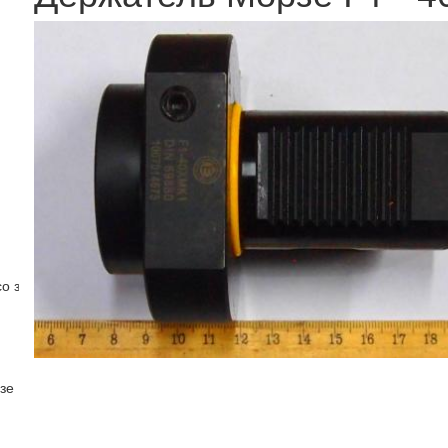
со звездочками
зе