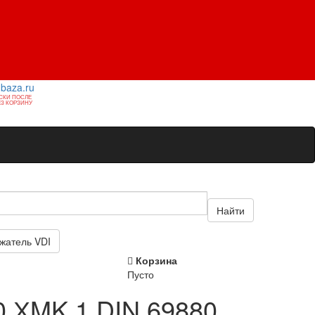
1baza.ru
СКИ ПОСЛЕ
З КОРЗИНУ
Найти
жатель VDI
Корзина
Пусто
0 ХMK 1 DIN 69880