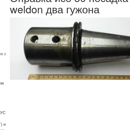
weldon два гужона
со звездочками
зе
(УСП)
) и бабки