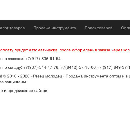
алог товаров
Продажа инструмента
Поиск товаров
Опла
р оферты
Политика конфиденциальности
Согласие на обработку п
 оплату придет автоматически, после оформления заказа через кор
 по заказам: +7(917)-836-91-54
 по складу: +7(937)-544-47-76, +7(8442)-57-18-00 +7 (917) 849-37-
ht © 2016 - 2026 «Резец молодец» Продажа инструмента оптом и в 
ава защищены.
е и продвижение сайтов
SEOVolga