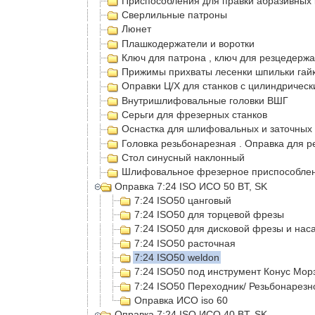
Приспособления для правки абразивных 
Сверлильные патроны
Люнет
Плашкодержатели и воротки
Ключ для патрона , ключ для резцедерж
Прижимы прихваты лесенки шпильки гайк
Оправки Ц/Х для станков с цилиндрическ
Внутришлифовальные головки ВШГ
Серьги для фрезерных станков
Оснастка для шлифовальных и заточных 
Головка резьбонарезная . Оправка для р
Стол синусный наклонный
Шлифовальное фрезерное приспособлени
Оправка 7:24 ISO ИСО 50 BT, SK
7:24 ISO50 цанговый
7:24 ISO50 для торцевой фрезы
7:24 ISO50 для дисковой фрезы и нас
7:24 ISO50 расточная
7:24 ISO50 weldon
7:24 ISO50 под инструмент Конус Мор
7:24 ISO50 Переходник/ Резьбонарезн
Оправка ИСО iso 60
Оправка 7:24 ISO ИСО 40 BT, SK