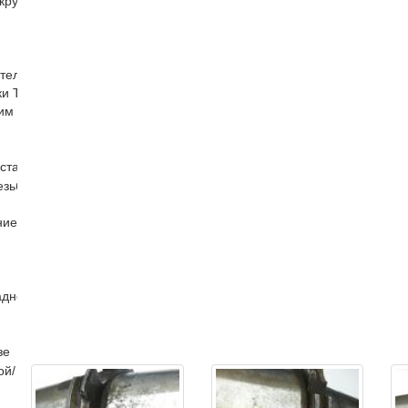
кругов ДО-75 ДО-40
ателя
и Т образные гайки для фрезерных пазов гайки с буртиком
им хвостовиком
станков
езьбонарезной головки патрон резьбонарезной
е для токарного станка
адного инструмента
зе
ой/ Контрольная