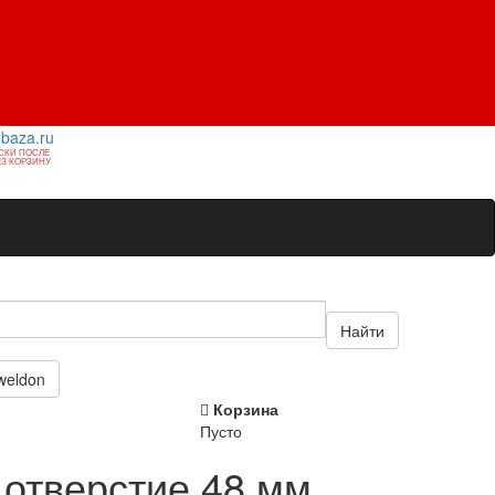
1baza.ru
СКИ ПОСЛЕ
З КОРЗИНУ
Найти
weldon
Корзина
Пусто
отверстие 48 мм ,