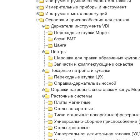
Инструмент ручной слесарно-монтажный
Измерительные приборы и инструмент
Инструмент металлорежущий
Оснастка и приспособления для станков
Держатели инструмента VDI
Переходные втулки Морзе
блоки BMT
Цанга
Центры
Шарошка для правки абразивных кругов 
Запчасти и комплектующие к оснастке
Токарные патроны и кулачки
Переходные втулки Ц/Х
Оправка-держатель выносной
Оправки патроны с хвостовиком конус Мор
Расточные системы
Плиты магнитные
Столы поворотные
Тиски станочные поворотные фрезерные
Универсально-сборное приспособление 
Столы крестовые
Универсальная делительная головка (УДГ