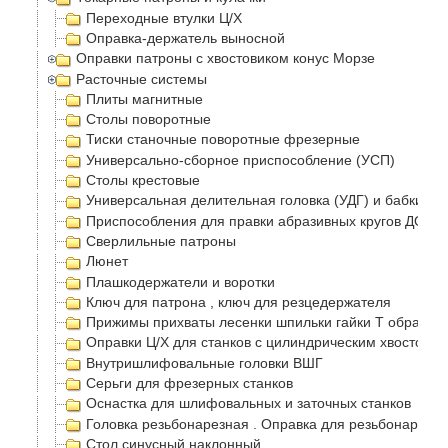
Переходные втулки Ц/Х
Оправка-держатель выносной
Оправки патроны с хвостовиком конус Морзе
Расточные системы
Плиты магнитные
Столы поворотные
Тиски станочные поворотные фрезерные
Универсально-сборное приспособление (УСП)
Столы крестовые
Универсальная делительная головка (УДГ) и бабки
Приспособления для правки абразивных кругов ДО-75
Сверлильные патроны
Люнет
Плашкодержатели и воротки
Ключ для патрона , ключ для резцедержателя
Прижимы прихваты лесенки шпильки гайки Т образные
Оправки Ц/Х для станков с цилиндрическим хвостовик
Внутришлифовальные головки ВШГ
Серьги для фрезерных станков
Оснастка для шлифовальных и заточных станков
Головка резьбонарезная . Оправка для резьбонарезно
Стол синусный наклонный