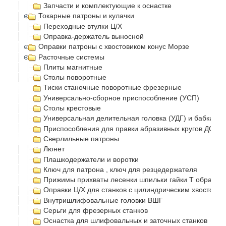
Запчасти и комплектующие к оснастке
Токарные патроны и кулачки
Переходные втулки Ц/Х
Оправка-держатель выносной
Оправки патроны с хвостовиком конус Морзе
Расточные системы
Плиты магнитные
Столы поворотные
Тиски станочные поворотные фрезерные
Универсально-сборное приспособление (УСП)
Столы крестовые
Универсальная делительная головка (УДГ) и бабки
Приспособления для правки абразивных кругов ДО-75
Сверлильные патроны
Люнет
Плашкодержатели и воротки
Ключ для патрона , ключ для резцедержателя
Прижимы прихваты лесенки шпильки гайки Т образные
Оправки Ц/Х для станков с цилиндрическим хвостовик
Внутришлифовальные головки ВШГ
Серьги для фрезерных станков
Оснастка для шлифовальных и заточных станков