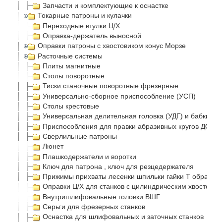
Запчасти и комплектующие к оснастке
Токарные патроны и кулачки
Переходные втулки Ц/Х
Оправка-держатель выносной
Оправки патроны с хвостовиком конус Морзе
Расточные системы
Плиты магнитные
Столы поворотные
Тиски станочные поворотные фрезерные
Универсально-сборное приспособление (УСП)
Столы крестовые
Универсальная делительная головка (УДГ) и бабки
Приспособления для правки абразивных кругов ДО-75
Сверлильные патроны
Люнет
Плашкодержатели и воротки
Ключ для патрона , ключ для резцедержателя
Прижимы прихваты лесенки шпильки гайки Т образные
Оправки Ц/Х для станков с цилиндрическим хвостовик
Внутришлифовальные головки ВШГ
Серьги для фрезерных станков
Оснастка для шлифовальных и заточных станков