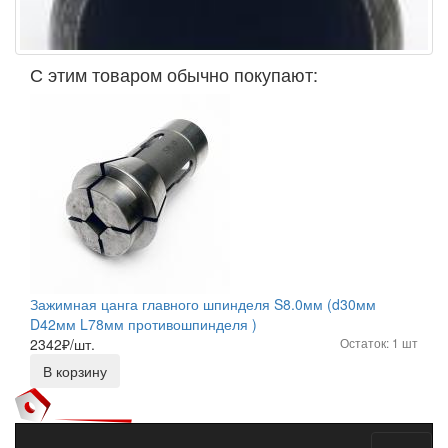
С этим товаром обычно покупают:
Зажимная цанга главного шпинделя S8.0мм (d30мм
D42мм L78мм противошпинделя )
2342
₽/шт.
Остаток: 1 шт
В корзину