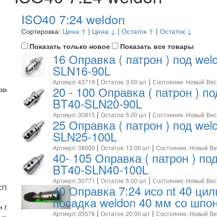
ISO40 7:24 weldon
Сортировка:
Цена ↑
|
Цена ↓
|
Остаток ↑
|
Остаток ↓
Показать только новое
Показать все товары
16 Оправка ( патрон ) под wel
SLN16-90L
|
|
Артикул: 43719
Остаток: 3.00 шт
Состояние: Новый
Вес
20 - 100 Оправка ( патрон ) по
 звездочками
BT40-SLN20-90L
|
|
Артикул: 30815
Остаток: 5.00 шт
Состояние: Новый
Вес
25 Оправка ( патрон ) под wel
SLN25-100L
|
|
Артикул: 38000
Остаток: 13.00 шт
Состояние: Новый
Ве
40- 105 Оправка ( патрон ) по
BT40-SLN40-100L
|
|
Артикул: 30771
Остаток: 5.00 шт
Состояние: Новый
Вес
40 Оправка 7:24 исо nt 40 ци
СП)
посадка weldon 40 мм со шпо
и бабки
|
|
Артикул: 35578
Остаток: 20.00 шт
Состояние: Новый
Ве