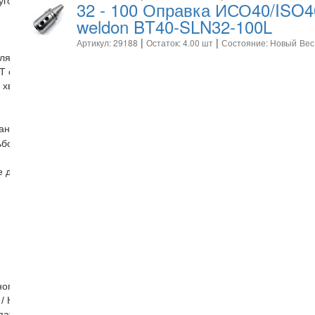
угов ДО-75 ДО-40
32 - 100 Оправка ИСО40/ISO4
weldon BT40-SLN32-100L
|
|
Артикул: 29188
Остаток: 4.00 шт
Состояние: Новый
Вес
еля
Т образные гайки для фрезерных пазов гайки с буртиком
 хвостовиком
анков
ьбонарезной головки патрон резьбонарезной
для токарного станка
ного инструмента
 / Контрольная / Сверлильный
патрон