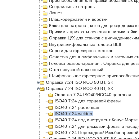
Приспособления для правки абразивных кр
Сверлильные патроны
Люнет
Плашкодержатели и воротки
Ключ для патрона , ключ для резцедержат
Прижимы прихваты лесенки шпильки гайки 
Оправки Ц/Х для станков с цилиндрическим
Внутришлифовальные головки ВШГ
Серьги для фрезерных станков
Оснастка для шлифовальных и заточных ст
Головка резьбонарезная . Оправка для рез
Стол синусный наклонный
Шлифовальное фрезерное приспособление 
Оправка 7:24 ISO ИСО 50 BT, SK
Оправка 7:24 ISO ИСО 40 BT, SK
Оправка 7:24 ISO40/ИСО40 цанговая
ISO40 7:24 для торцевой фрезы
ISO40 7:24 расточная
ISO40 7:24 weldon
ISO40 7:24 под инструмент Конус Морзе
ISO40 7:24 для дисковой фрезы и насад
ISO40 7:24 Переходник/ Резьбонарезной
Оправка 7:24 ISO ИСО 30 BT, SK цанговый 