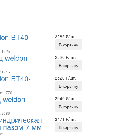
don BT40-
2289
₽/шт.
В корзину
: 1425
д weldon
2520
₽/шт.
В корзину
: 1715
don BT40-
2520
₽/шт.
В корзину
с: 1770
д weldon
2940
₽/шт.
В корзину
: 2086
линдрическая
3471
₽/шт.
н пазом 7 мм
В корзину
с: 3