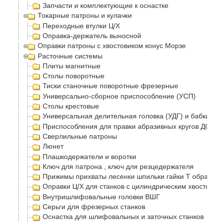
Запчасти и комплектующие к оснастке
Токарные патроны и кулачки
Переходные втулки Ц/Х
Оправка-держатель выносной
Оправки патроны с хвостовиком конус Морзе
Расточные системы
Плиты магнитные
Столы поворотные
Тиски станочные поворотные фрезерные
Универсально-сборное приспособление (УСП)
Столы крестовые
Универсальная делительная головка (УДГ) и бабки
Приспособления для правки абразивных кругов ДО-75
Сверлильные патроны
Люнет
Плашкодержатели и воротки
Ключ для патрона , ключ для резцедержателя
Прижимы прихваты лесенки шпильки гайки Т образные
Оправки Ц/Х для станков с цилиндрическим хвостовик
Внутришлифовальные головки ВШГ
Серьги для фрезерных станков
Оснастка для шлифовальных и заточных станков