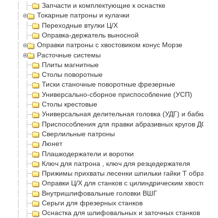
Запчасти и комплектующие к оснастке
Токарные патроны и кулачки
Переходные втулки Ц/Х
Оправка-держатель выносной
Оправки патроны с хвостовиком конус Морзе
Расточные системы
Плиты магнитные
Столы поворотные
Тиски станочные поворотные фрезерные
Универсально-сборное приспособление (УСП)
Столы крестовые
Универсальная делительная головка (УДГ) и бабки
Приспособления для правки абразивных кругов ДО-75
Сверлильные патроны
Люнет
Плашкодержатели и воротки
Ключ для патрона , ключ для резцедержателя
Прижимы прихваты лесенки шпильки гайки Т образные
Оправки Ц/Х для станков с цилиндрическим хвостовик
Внутришлифовальные головки ВШГ
Серьги для фрезерных станков
Оснастка для шлифовальных и заточных станков