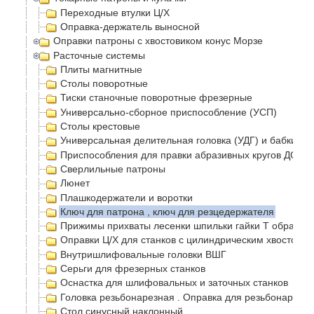
Переходные втулки Ц/Х
Оправка-держатель выносной
Оправки патроны с хвостовиком конус Морзе
Расточные системы
Плиты магнитные
Столы поворотные
Тиски станочные поворотные фрезерные
Универсально-сборное приспособление (УСП)
Столы крестовые
Универсальная делительная головка (УДГ) и бабки
Приспособления для правки абразивных кругов ДО-75
Сверлильные патроны
Люнет
Плашкодержатели и воротки
Ключ для патрона , ключ для резцедержателя
Прижимы прихваты лесенки шпильки гайки Т образные
Оправки Ц/Х для станков с цилиндрическим хвостовик
Внутришлифовальные головки ВШГ
Серьги для фрезерных станков
Оснастка для шлифовальных и заточных станков
Головка резьбонарезная . Оправка для резьбонарезно
Стол синусный наклонный