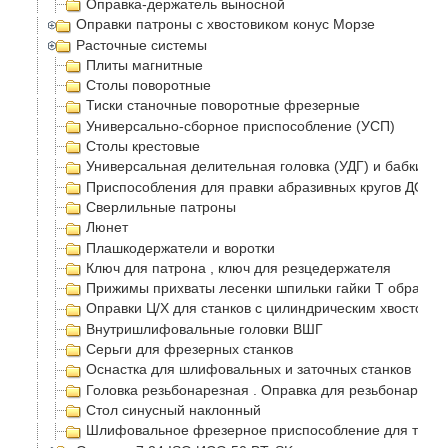
Оправка-держатель выносной
Оправки патроны с хвостовиком конус Морзе
Расточные системы
Плиты магнитные
Столы поворотные
Тиски станочные поворотные фрезерные
Универсально-сборное приспособление (УСП)
Столы крестовые
Универсальная делительная головка (УДГ) и бабки
Приспособления для правки абразивных кругов ДО-75
Сверлильные патроны
Люнет
Плашкодержатели и воротки
Ключ для патрона , ключ для резцедержателя
Прижимы прихваты лесенки шпильки гайки Т образные
Оправки Ц/Х для станков с цилиндрическим хвостовик
Внутришлифовальные головки ВШГ
Серьги для фрезерных станков
Оснастка для шлифовальных и заточных станков
Головка резьбонарезная . Оправка для резьбонарезно
Стол синусный наклонный
Шлифовальное фрезерное приспособление для токар