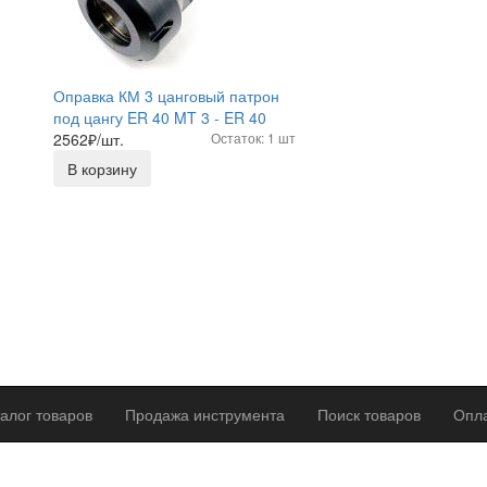
Оправка КМ 3 цанговый патрон
под цангу ER 40 MT 3 - ER 40
2562
₽/шт.
Остаток: 1 шт
В корзину
алог товаров
Продажа инструмента
Поиск товаров
Опла
р оферты
Политика конфиденциальности
Согласие на обработку п