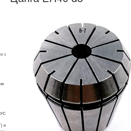
со звездочками
зе
(УСП)
) и бабки