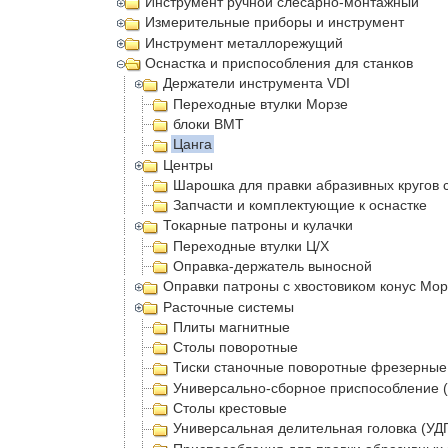
Инструмент ручной слесарно-монтажный
Измерительные приборы и инструмент
Инструмент металлорежущий
Оснастка и приспособления для станков
Держатели инструмента VDI
Переходные втулки Морзе
блоки BMT
Цанга
Центры
Шарошка для правки абразивных кругов 
Запчасти и комплектующие к оснастке
Токарные патроны и кулачки
Переходные втулки Ц/Х
Оправка-держатель выносной
Оправки патроны с хвостовиком конус Мор
Расточные системы
Плиты магнитные
Столы поворотные
Тиски станочные поворотные фрезерные
Универсально-сборное приспособление 
Столы крестовые
Универсальная делительная головка (УДГ