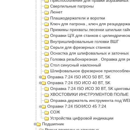
Приспособления для правки абразивных 
Сверлильные патроны
Люнет
Плашкодержатели и воротки
Ключ для патрона , ключ для резцедерж
Прижимы прихваты лесенки шпильки гайк
Оправки Ц/Х для станков с цилиндрическ
Внутришлифовальные головки ВШГ
Серьги для фрезерных станков
Оснастка для шлифовальных и заточных 
Головка резьбонарезная . Оправка для р
Стол синусный наклонный
Шлифовальное фрезерное приспособлени
Оправка 7:24 ISO ИСО 50 BT, SK
Оправка 7:24 ISO ИСО 40 BT, SK
Оправка 7:24 ISO ИСО 30 BT, SK цангов
ХВОСТОВИКИ ИНСТРУМЕНТОВ ПОЛЫЕ 
Оправка держатель инструмента под W
Оправки 7:24 ISO/ИСО 45 7:24
СОЖ
Устройства цифровой индикации
Подшипник
Ремни приводные клиновые