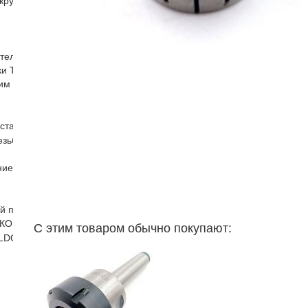
кругов ДО-75 ДО-40
ателя
и Т образные гайки для фрезерных пазов гайки с буртиком
им хвостовиком
станков
езьбонарезной головки патрон резьбонарезной
е для токарного станка
ый патрон
С этим товаром обычно покупают:
КОНИЧЕСКИЕ (HSK)
ELDON