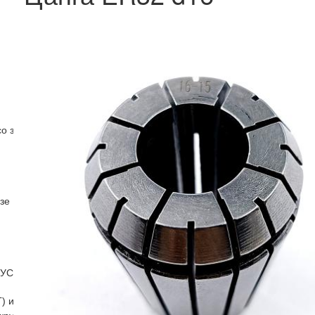
со звездочками
зе
(УСП)
) и бабки