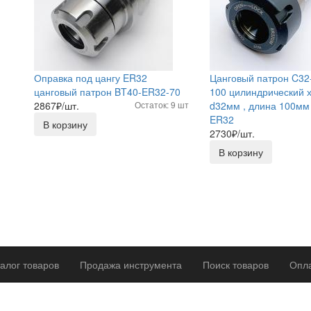
Оправка под цангу ER32
Цанговый патрон C3
цанговый патрон BT40-ER32-70
100 цилиндрический 
2867
₽/шт.
Остаток: 9 шт
d32мм , длина 100мм 
ER32
В корзину
2730
₽/шт.
В корзину
алог товаров
Продажа инструмента
Поиск товаров
Опла
р оферты
Политика конфиденциальности
Согласие на обработку п