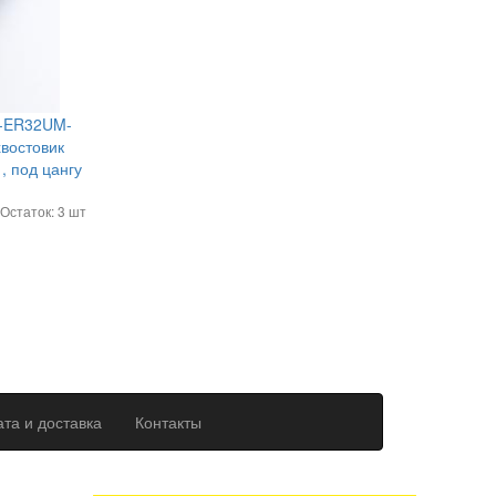
2-ER32UM-
хвостовик
, под цангу
Остаток: 3 шт
та и доставка
Контакты
ерсональных данных