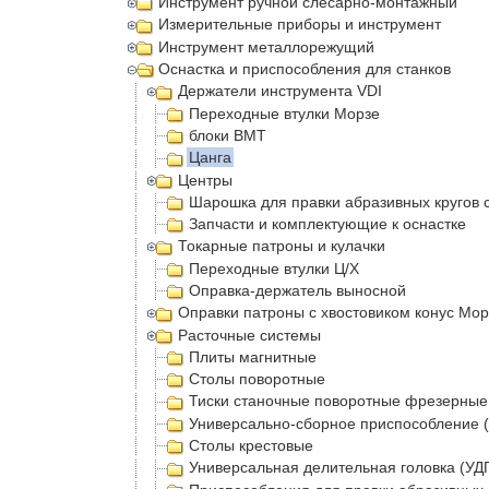
Инструмент ручной слесарно-монтажный
Измерительные приборы и инструмент
Инструмент металлорежущий
Оснастка и приспособления для станков
Держатели инструмента VDI
Переходные втулки Морзе
блоки BMT
Цанга
Центры
Шарошка для правки абразивных кругов 
Запчасти и комплектующие к оснастке
Токарные патроны и кулачки
Переходные втулки Ц/Х
Оправка-держатель выносной
Оправки патроны с хвостовиком конус Мор
Расточные системы
Плиты магнитные
Столы поворотные
Тиски станочные поворотные фрезерные
Универсально-сборное приспособление 
Столы крестовые
Универсальная делительная головка (УДГ