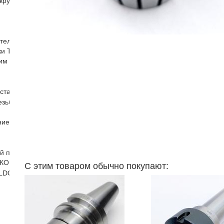
кругов ДО-75 ДО-40
ателя
и Т образные гайки для фрезерных пазов гайки с буртиком
им хвостовиком
станков
езьбонарезной головки патрон резьбонарезной
е для токарного станка
ый патрон
С этим товаром обычно покупают:
КОНИЧЕСКИЕ (HSK)
ELDON