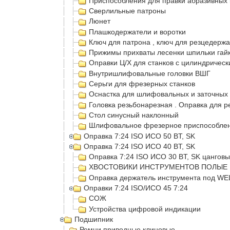
Приспособления для правки абразивных 
Сверлильные патроны
Люнет
Плашкодержатели и воротки
Ключ для патрона , ключ для резцедерж
Прижимы прихваты лесенки шпильки гайк
Оправки Ц/Х для станков с цилиндрическ
Внутришлифовальные головки ВШГ
Серьги для фрезерных станков
Оснастка для шлифовальных и заточных 
Головка резьбонарезная . Оправка для р
Стол синусный наклонный
Шлифовальное фрезерное приспособлени
Оправка 7:24 ISO ИСО 50 BT, SK
Оправка 7:24 ISO ИСО 40 BT, SK
Оправка 7:24 ISO ИСО 30 BT, SK цангов
ХВОСТОВИКИ ИНСТРУМЕНТОВ ПОЛЫЕ 
Оправка держатель инструмента под W
Оправки 7:24 ISO/ИСО 45 7:24
СОЖ
Устройства цифровой индикации
Подшипник
Ремни приводные клиновые