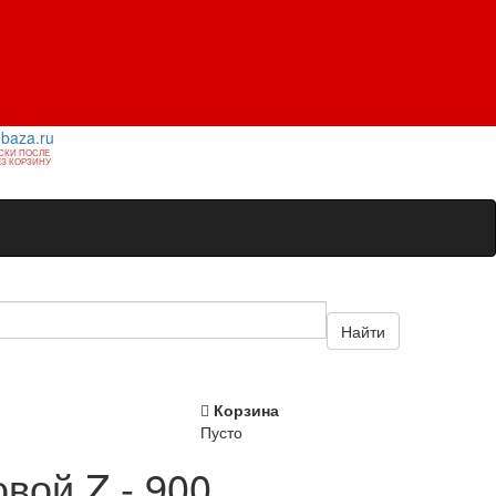
1baza.ru
СКИ ПОСЛЕ
З КОРЗИНУ
Найти
Корзина
Пусто
вой Z - 900