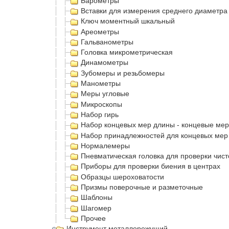
Барометры
Вставки для измерения среднего диаметра
Ключ моментный шкальный
Ареометры
Гальванометры
Головка микрометрическая
Динамометры
Зубомеры и резьбомеры
Манометры
Меры угловые
Микроскопы
Набор гирь
Набор концевых мер длины - концевые ме
Набор принадлежностей для концевых мер
Нормалемеры
Пневматическая головка для проверки чис
Приборы для проверки биения в центрах
Образцы шероховатости
Призмы поверочные и разметочные
Шаблоны
Шагомер
Прочее
Инструмент металлорежущий