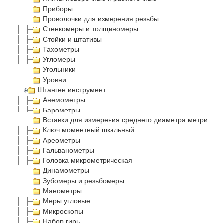
Приборы
Проволочки для измерения резьбы
Стенкомеры и толщиномеры
Стойки и штативы
Тахометры
Угломеры
Угольники
Уровни
Штанген инструмент
Анемометры
Барометры
Вставки для измерения среднего диаметра метрическ
Ключ моментный шкальный
Ареометры
Гальванометры
Головка микрометрическая
Динамометры
Зубомеры и резьбомеры
Манометры
Меры угловые
Микроскопы
Набор гирь