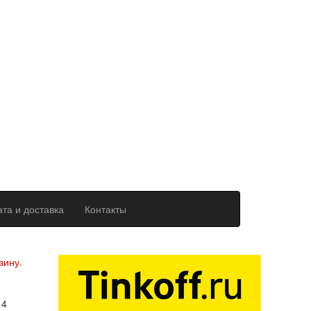
та и доставка
Контакты
ерсональных данных
зину.
14