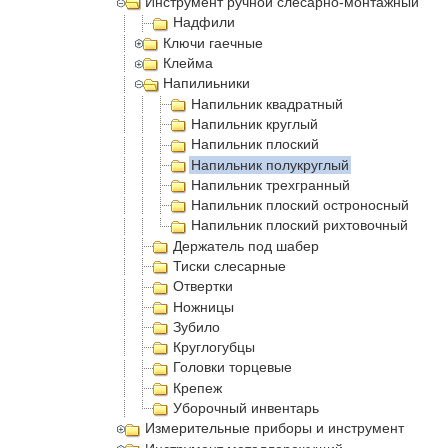
Инструмент ручной слесарно-монтажный
Надфили
Ключи гаечные
Клейма
Напилиьники
Напильник квадратный
Напильник круглый
Напильник плоский
Напильник полукруглый
Напильник трехгранный
Напильник плоский остроносный
Напильник плоский рихтовочный
Держатель под шабер
Тиски слесарные
Отвертки
Ножницы
Зубило
Круглогубцы
Головки торцевые
Крепеж
Уборочный инвентарь
Измерительные приборы и инструмент