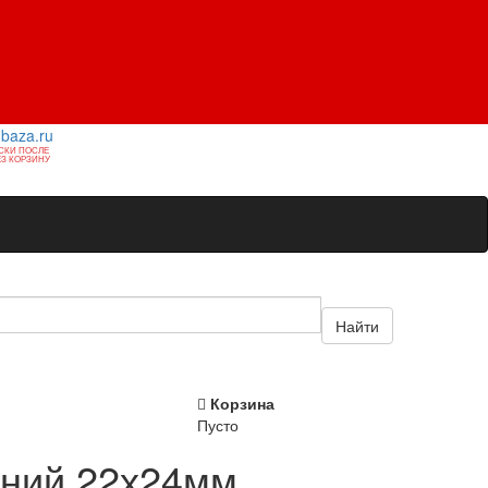
1baza.ru
СКИ ПОСЛЕ
З КОРЗИНУ
Найти
Корзина
Пусто
нний 22х24мм