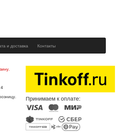
та и доставка
Контакты
ерсональных данных
зину.
14
розницу.
Принимаем к оплате: