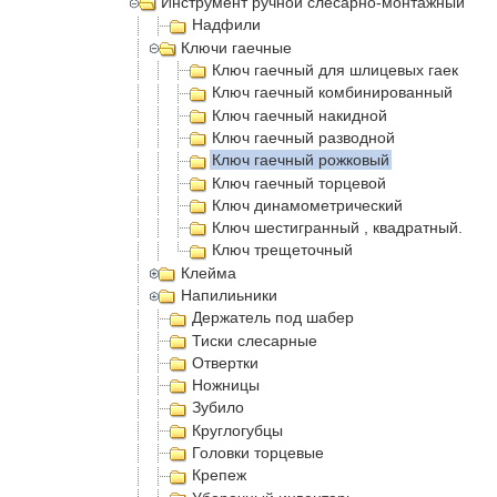
Инструмент ручной слесарно-монтажный
Надфили
Ключи гаечные
Ключ гаечный для шлицевых гаек
Ключ гаечный комбинированный
Ключ гаечный накидной
Ключ гаечный разводной
Ключ гаечный рожковый
Ключ гаечный торцевой
Ключ динамометрический
Ключ шестигранный , квадратный.
Ключ трещеточный
Клейма
Напилиьники
Держатель под шабер
Тиски слесарные
Отвертки
Ножницы
Зубило
Круглогубцы
Головки торцевые
Крепеж