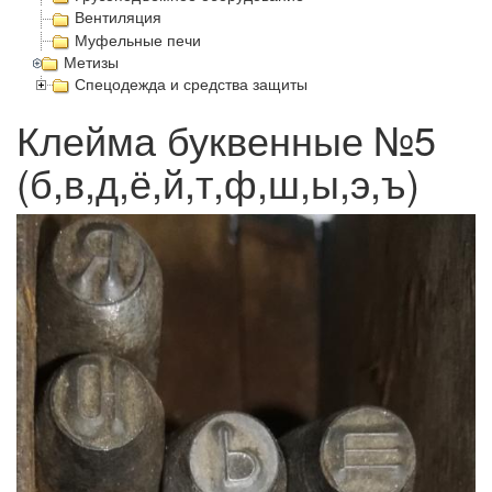
Вентиляция
Муфельные печи
Метизы
Спецодежда и средства защиты
Клейма буквенные №5
(б,в,д,ё,й,т,ф,ш,ы,э,ъ)