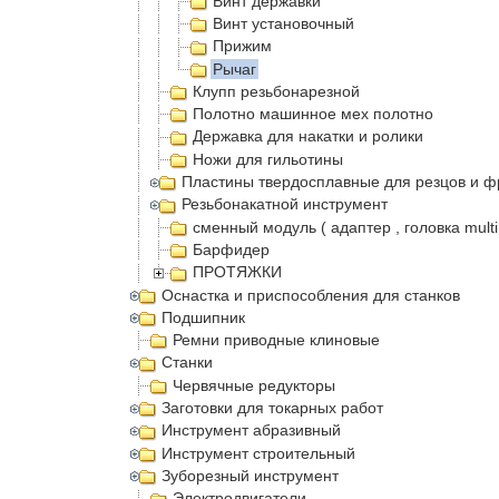
Винт державки
Винт установочный
Прижим
Рычаг
Клупп резьбонарезной
Полотно машинное мех полотно
Державка для накатки и ролики
Ножи для гильотины
Пластины твердосплавные для резцов и ф
Резьбонакатной инструмент
сменный модуль ( адаптер , головка multi
Барфидер
ПРОТЯЖКИ
Оснастка и приспособления для станков
Подшипник
Ремни приводные клиновые
Станки
Червячные редукторы
Заготовки для токарных работ
Инструмент абразивный
Инструмент строительный
Зуборезный инструмент
Электродвигатели