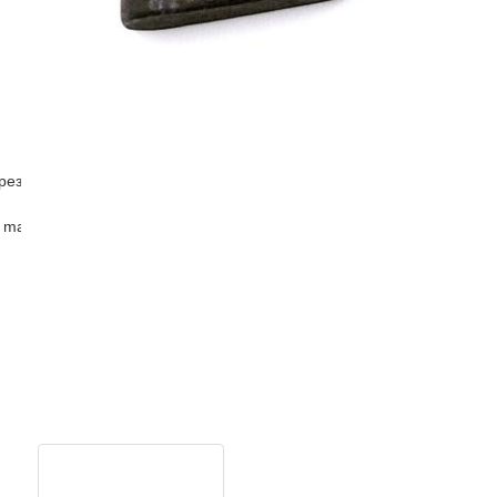
рез
 master )