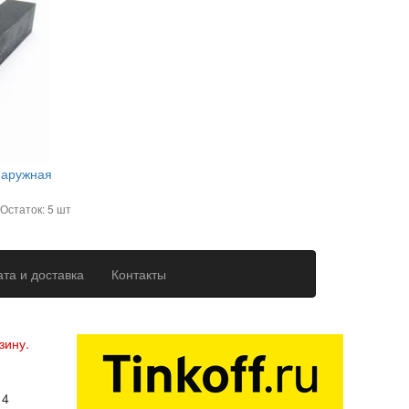
наружная
Остаток: 5 шт
та и доставка
Контакты
ерсональных данных
зину.
14