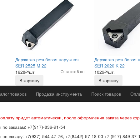
Державка резьбовая наружная
Державка резьбовая 
SER 2525 M 22
SER 2020 K 22
1628
₽/шт.
Остаток: 8 шт
1029
₽/шт.
В корзину
В корзину
алог товаров
Продажа инструмента
Поиск товаров
Опла
р оферты
Политика конфиденциальности
Согласие на обработку п
 оплату придет автоматически, после оформления заказа через кор
 по заказам: +7(917)-836-91-54
 по складу: +7(937)-544-47-76, +7(8442)-57-18-00 +7 (917) 849-37-