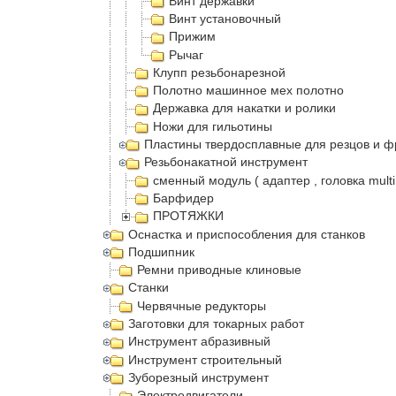
Винт державки
Винт установочный
Прижим
Рычаг
Клупп резьбонарезной
Полотно машинное мех полотно
Державка для накатки и ролики
Ножи для гильотины
Пластины твердосплавные для резцов и ф
Резьбонакатной инструмент
сменный модуль ( адаптер , головка multi
Барфидер
ПРОТЯЖКИ
Оснастка и приспособления для станков
Подшипник
Ремни приводные клиновые
Станки
Червячные редукторы
Заготовки для токарных работ
Инструмент абразивный
Инструмент строительный
Зуборезный инструмент
Электродвигатели