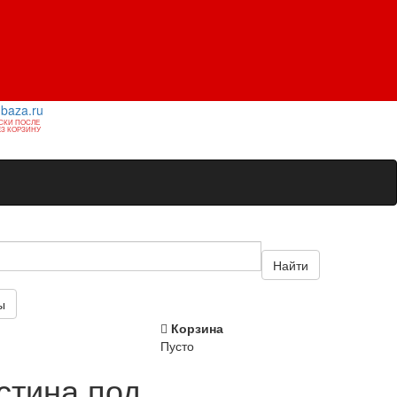
1baza.ru
СКИ ПОСЛЕ
З КОРЗИНУ
Найти
ы
Корзина
Пусто
стина под