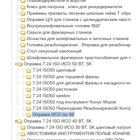
Плашкодержатели и воротки
Ключ для патрона , ключ для резцедержателя
Прижимы прихваты лесенки шпильки гайки Т образные
Оправки Ц/Х для станков с цилиндрическим хвостовик
Внутришлифовальные головки ВШГ
Серьги для фрезерных станков
Оснастка для шлифовальных и заточных станков
Головка резьбонарезная . Оправка для резьбонарезно
Стол синусный наклонный
Шлифовальное фрезерное приспособление для токар
Оправка 7:24 ISO ИСО 50 BT, SK
7:24 ISO50 цанговый
7:24 ISO50 для торцевой фрезы
7:24 ISO50 для дисковой фрезы и насадного инстр
7:24 ISO50 расточная
7:24 ISO50 weldon
7:24 ISO50 под инструмент Конус Морзе
7:24 ISO50 Переходник/ Резьбонарезной/ Контроль
Оправка ИСО iso 60
Оправка 7:24 ISO ИСО 40 BT, SK
Оправка 7:24 ISO ИСО 30 BT, SK цанговый патрон
ХВОСТОВИКИ ИНСТРУМЕНТОВ ПОЛЫЕ КОНИЧЕСКИЕ
Оправка держатель инструмента под WELDON