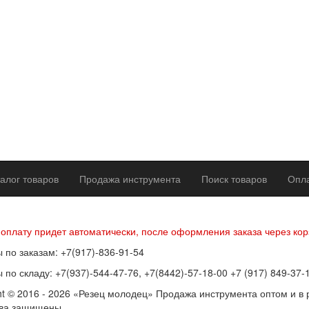
алог товаров
Продажа инструмента
Поиск товаров
Опла
р оферты
Политика конфиденциальности
Согласие на обработку п
 оплату придет автоматически, после оформления заказа через кор
 по заказам: +7(917)-836-91-54
 по складу: +7(937)-544-47-76, +7(8442)-57-18-00 +7 (917) 849-37-
ht © 2016 - 2026 «Резец молодец» Продажа инструмента оптом и в 
ава защищены.