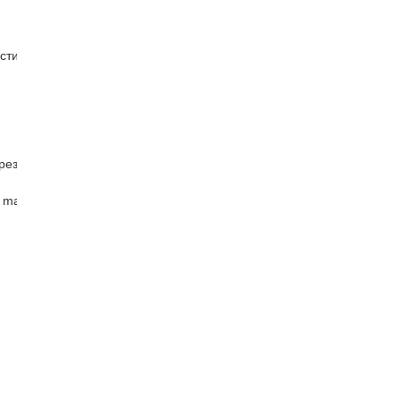
стин
рез
 master )