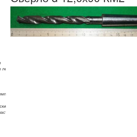
м
м левые
импорт)
ским хвостовиком
ластиной