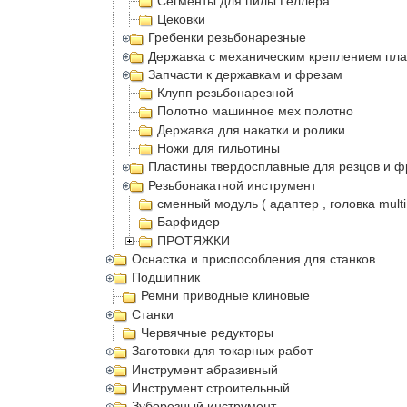
Сегменты для пилы Геллера
Цековки
Гребенки резьбонарезные
Державка с механическим креплением пла
Запчасти к державкам и фрезам
Клупп резьбонарезной
Полотно машинное мех полотно
Державка для накатки и ролики
Ножи для гильотины
Пластины твердосплавные для резцов и ф
Резьбонакатной инструмент
сменный модуль ( адаптер , головка multi
Барфидер
ПРОТЯЖКИ
Оснастка и приспособления для станков
Подшипник
Ремни приводные клиновые
Станки
Червячные редукторы
Заготовки для токарных работ
Инструмент абразивный
Инструмент строительный
Зуборезный инструмент