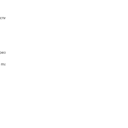
стин
рез
 master )