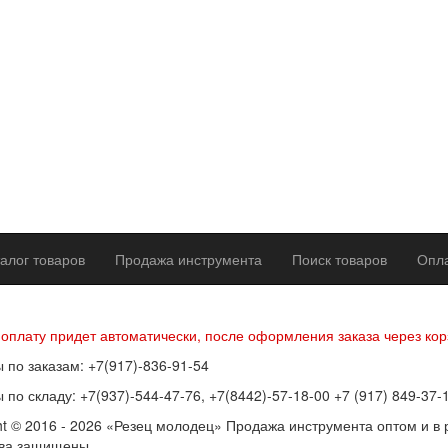
алог товаров
Продажа инструмента
Поиск товаров
Опла
р оферты
Политика конфиденциальности
Согласие на обработку п
 оплату придет автоматически, после оформления заказа через кор
 по заказам: +7(917)-836-91-54
 по складу: +7(937)-544-47-76, +7(8442)-57-18-00 +7 (917) 849-37-
ht © 2016 - 2026 «Резец молодец» Продажа инструмента оптом и в 
ава защищены.