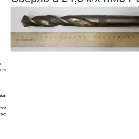
м
м левые
импорт)
ским хвостовиком
ластиной