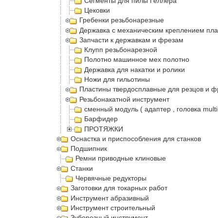
Сегменты для пилы Геллера
Цековки
Гребенки резьбонарезные
Державка с механическим креплением пла
Запчасти к державкам и фрезам
Клупп резьбонарезной
Полотно машинное мех полотно
Державка для накатки и ролики
Ножи для гильотины
Пластины твердосплавные для резцов и ф
Резьбонакатной инструмент
сменный модуль ( адаптер , головка multi
Барфидер
ПРОТЯЖКИ
Оснастка и приспособления для станков
Подшипник
Ремни приводные клиновые
Станки
Червячные редукторы
Заготовки для токарных работ
Инструмент абразивный
Инструмент строительный
Зуборезный инструмент