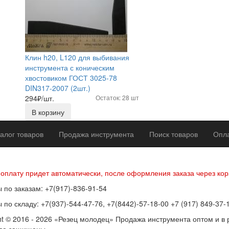
Клин h20, L120 для выбивания
инструмента с коническим
хвостовиком ГОСТ 3025-78
DIN317-2007 (2шт.)
294
₽/шт.
Остаток: 28 шт
В корзину
алог товаров
Продажа инструмента
Поиск товаров
Опла
р оферты
Политика конфиденциальности
Согласие на обработку п
 оплату придет автоматически, после оформления заказа через кор
 по заказам: +7(917)-836-91-54
 по складу: +7(937)-544-47-76, +7(8442)-57-18-00 +7 (917) 849-37-
ht © 2016 - 2026 «Резец молодец» Продажа инструмента оптом и в 
ава защищены.