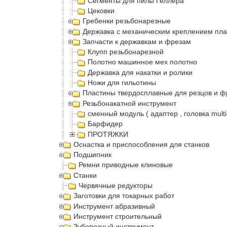
Сегменты для пилы Геллера
Цековки
Гребенки резьбонарезные
Державка с механическим креплением пла
Запчасти к державкам и фрезам
Клупп резьбонарезной
Полотно машинное мех полотно
Державка для накатки и ролики
Ножи для гильотины
Пластины твердосплавные для резцов и ф
Резьбонакатной инструмент
сменный модуль ( адаптер , головка multi
Барфидер
ПРОТЯЖКИ
Оснастка и приспособления для станков
Подшипник
Ремни приводные клиновые
Станки
Червячные редукторы
Заготовки для токарных работ
Инструмент абразивный
Инструмент строительный
Зуборезный инструмент