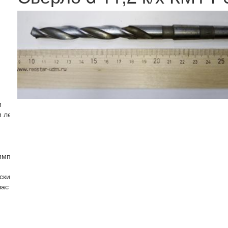
м
м левые
импорт)
ским хвостовиком
ластиной