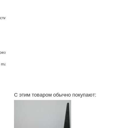
стин
рез
 master )
С этим товаром обычно покупают: