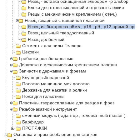
Резец - вставка оснащенная эльбором -р эльбор
Блоки для отрезных лезвий и отрезные лезвия
Резцы с механическим креплением ( отеч.)
Резец токарный с напайной пластиной
Резец из быстроеза р6м5 , р18 , р9 , р12 прямой про
Резец цельный твердосплавный
Резец долбежный
Сегменты для пилы Геллера
Цековки
Гребенки резьбонарезные
Державка с механическим креплением пластин
Запчасти к державкам и фрезам
Клупп резьбонарезной
Полотно машинное мех полотно
Державка для накатки и ролики
Ножи для гильотины
Пластины твердосплавные для резцов и фрез
Резьбонакатной инструмент
сменный модуль ( адаптер , головка multi master )
Барфидер
ПРОТЯЖКИ
Оснастка и приспособления для станков