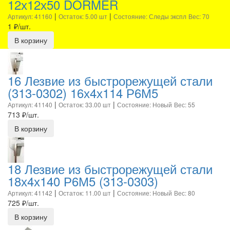
12х12х50 DORMER
|
|
Артикул: 41160
Остаток: 5.00 шт
Состояние: Следы экспл
Вес: 70
1
₽/шт.
В корзину
16 Лезвие из быстрорежущей стали
(313-0302) 16х4х114 Р6М5
|
|
Артикул: 41140
Остаток: 33.00 шт
Состояние: Новый
Вес: 55
713
₽/шт.
В корзину
18 Лезвие из быстрорежущей стали
18х4х140 Р6М5 (313-0303)
|
|
Артикул: 41142
Остаток: 11.00 шт
Состояние: Новый
Вес: 80
725
₽/шт.
В корзину