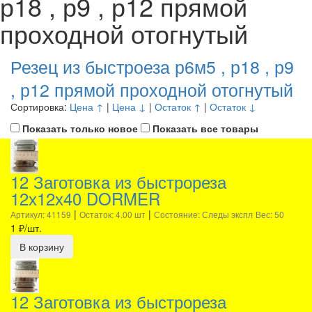
р18 , р9 , р12 прямой
проходной отогнутый
Резец из быстроеза р6м5 , р18 , р9
, р12 прямой проходной отогнутый
Сортировка:
Цена ↑
|
Цена ↓
|
Остаток ↑
|
Остаток ↓
Показать только новое
Показать все товары
12 Заготовка из быстрореза
12х12х40 DORMER
|
|
Артикул: 41159
Остаток: 4.00 шт
Состояние: Следы экспл
Вес: 50
1
₽/шт.
В корзину
12 Заготовка из быстрореза