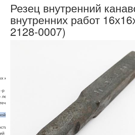
Резец внутренний кана
внутренних работ 16х16
2128-0007)
х конических колес ГОСТ 5392-80
 -р эльбор
е лезвия
еч.)
ной
рстий
тий