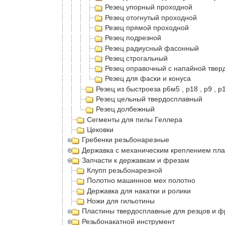
Резец упорный проходной
Резец отогнутый проходной
Резец прямой проходной
Резец подрезной
Резец радиусный фасонный
Резец строгальный
Резец оправочный с напайной твер
Резец для фаски и конуса
Резец из быстроеза р6м5 , р18 , р9 ,
Резец цельный твердосплавный
Резец долбежный
Сегменты для пилы Геллера
Цековки
Гребенки резьбонарезные
Державка с механическим креплением пла
Запчасти к державкам и фрезам
Клупп резьбонарезной
Полотно машинное мех полотно
Державка для накатки и ролики
Ножи для гильотины
Пластины твердосплавные для резцов и ф
Резьбонакатной инструмент