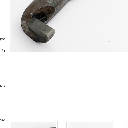
досплавной пластиной
 р12 прямой проходной отогнутый
стин
рез