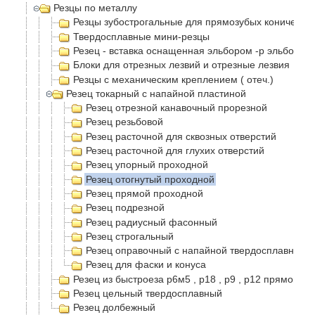
Резцы по металлу
Резцы зубострогальные для прямозубых конически
Твердосплавные мини-резцы
Резец - вставка оснащенная эльбором -р эльбор
Блоки для отрезных лезвий и отрезные лезвия
Резцы с механическим креплением ( отеч.)
Резец токарный с напайной пластиной
Резец отрезной канавочный прорезной
Резец резьбовой
Резец расточной для сквозных отверстий
Резец расточной для глухих отверстий
Резец упорный проходной
Резец отогнутый проходной
Резец прямой проходной
Резец подрезной
Резец радиусный фасонный
Резец строгальный
Резец оправочный с напайной твердосплавной п
Резец для фаски и конуса
Резец из быстроеза р6м5 , р18 , р9 , р12 прямой п
Резец цельный твердосплавный
Резец долбежный