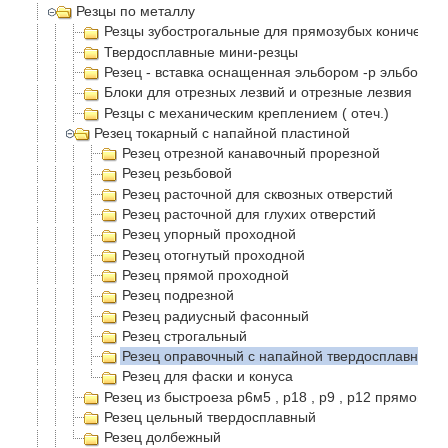
Резцы по металлу
Резцы зубострогальные для прямозубых конически
Твердосплавные мини-резцы
Резец - вставка оснащенная эльбором -р эльбор
Блоки для отрезных лезвий и отрезные лезвия
Резцы с механическим креплением ( отеч.)
Резец токарный с напайной пластиной
Резец отрезной канавочный прорезной
Резец резьбовой
Резец расточной для сквозных отверстий
Резец расточной для глухих отверстий
Резец упорный проходной
Резец отогнутый проходной
Резец прямой проходной
Резец подрезной
Резец радиусный фасонный
Резец строгальный
Резец оправочный с напайной твердосплавной п
Резец для фаски и конуса
Резец из быстроеза р6м5 , р18 , р9 , р12 прямой п
Резец цельный твердосплавный
Резец долбежный