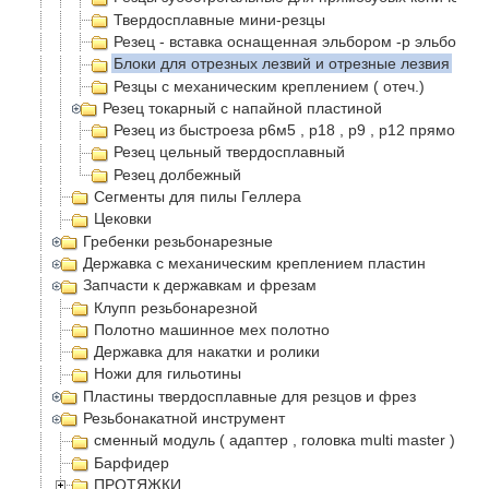
Твердосплавные мини-резцы
Резец - вставка оснащенная эльбором -р эльбор
Блоки для отрезных лезвий и отрезные лезвия
Резцы с механическим креплением ( отеч.)
Резец токарный с напайной пластиной
Резец из быстроеза р6м5 , р18 , р9 , р12 прямой п
Резец цельный твердосплавный
Резец долбежный
Сегменты для пилы Геллера
Цековки
Гребенки резьбонарезные
Державка с механическим креплением пластин
Запчасти к державкам и фрезам
Клупп резьбонарезной
Полотно машинное мех полотно
Державка для накатки и ролики
Ножи для гильотины
Пластины твердосплавные для резцов и фрез
Резьбонакатной инструмент
сменный модуль ( адаптер , головка multi master )
Барфидер
ПРОТЯЖКИ