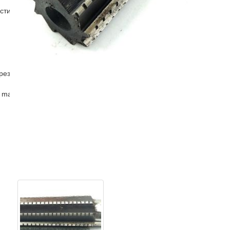
стин
рез
 master )