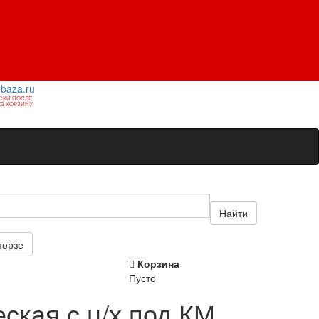
1baza.ru
СКИ ПОСЛЕ
З КОРЗИНУ
Найти
морзе
Корзина
Пусто
ская с ц/х под КМ