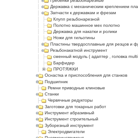
Гребенки резьбонарезные
Державка с механическим креплением пла
Запчасти к державкам и фрезам
Клупп резьбонарезной
Полотно машинное мех полотно
Державка для накатки и ролики
Ножи для гильотины
Пластины твердосплавные для резцов и ф
Резьбонакатной инструмент
сменный модуль ( адаптер , головка multi
Барфидер
ПРОТЯЖКИ
Оснастка и приспособления для станков
Подшипник
Ремни приводные клиновые
Станки
Червячные редукторы
Заготовки для токарных работ
Инструмент абразивный
Инструмент строительный
Зуборезный инструмент
Электродвигатели
Пневмоинструмент