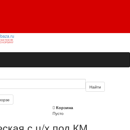
1baza.ru
СКИ ПОСЛЕ
З КОРЗИНУ
Найти
морзе
Корзина
Пусто
ская с ц/х под КМ