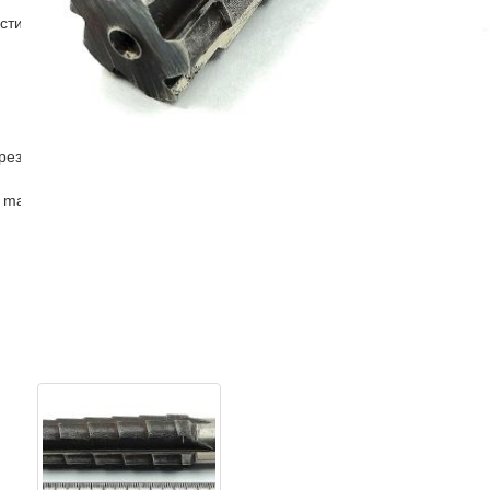
стин
рез
 master )