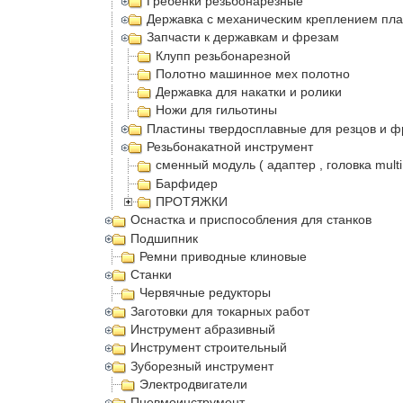
Гребенки резьбонарезные
Державка с механическим креплением пла
Запчасти к державкам и фрезам
Клупп резьбонарезной
Полотно машинное мех полотно
Державка для накатки и ролики
Ножи для гильотины
Пластины твердосплавные для резцов и ф
Резьбонакатной инструмент
сменный модуль ( адаптер , головка multi
Барфидер
ПРОТЯЖКИ
Оснастка и приспособления для станков
Подшипник
Ремни приводные клиновые
Станки
Червячные редукторы
Заготовки для токарных работ
Инструмент абразивный
Инструмент строительный
Зуборезный инструмент
Электродвигатели
Пневмоинструмент