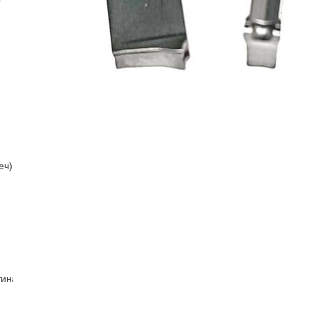
еч)
тина