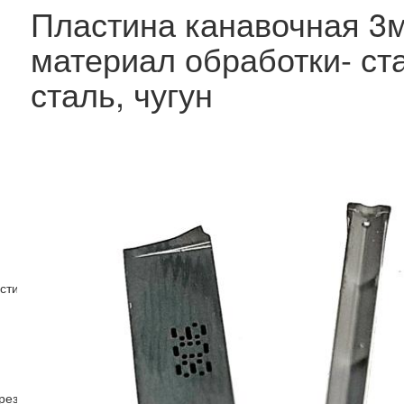
Пластина канавочная 
материал обработки- с
сталь, чугун
стин
рез